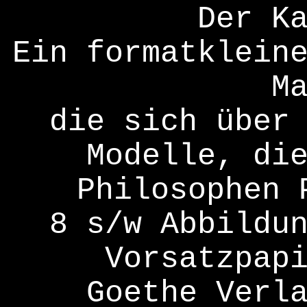
Der K
Ein formatklein
M
die sich über
Modelle, di
Philosophen 
8 s/w Abbildu
Vorsatzpap
Goethe Verl