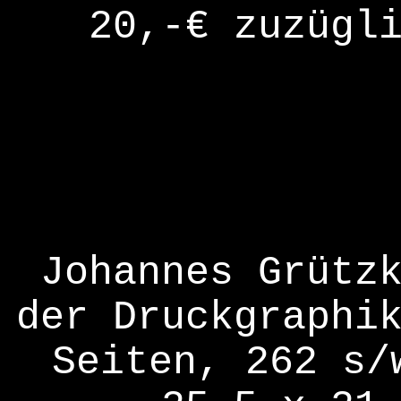
20,-€ zuzügl
Johannes Grütz
der Druckgraphi
Seiten,
262 s/