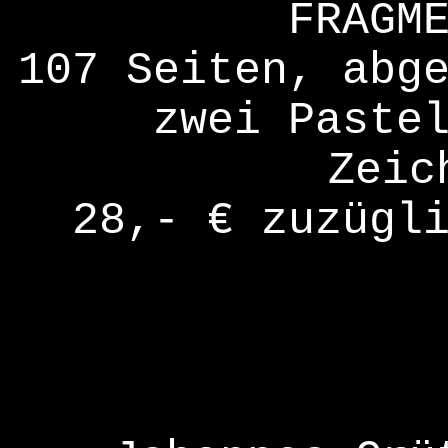
FRAGM
107 Seiten, abg
zwei Paste
Zeic
28,- € zuzügl